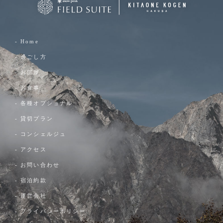
- Home
- 過ごし方
- お部屋
- お食事
- 各種オプショナル
- 貸切プラン
- コンシェルジュ
- アクセス
- お問い合わせ
- 宿泊約款
- 運営会社
- プライバシーポリシー