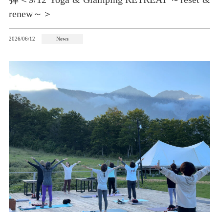
renew～＞
2026/06/12
News