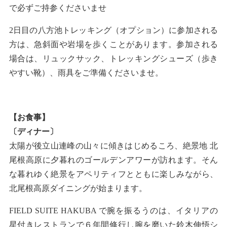
で必ずご持参くださいませ
2日目の八方池トレッキング（オプション）に参加される
方は、急斜面や岩場を歩くことがあります。参加される
場合は、リュックサック、トレッキングシューズ（歩き
やすい靴）、雨具をご準備くださいませ。
【お食事】
〔ディナー〕
太陽が後立山連峰の山々に傾きはじめるころ、絶景地 北
尾根高原に夕暮れのゴールデンアワーが訪れます。そん
な暮れゆく絶景をアペリティフとともに楽しみながら、
北尾根高原ダイニングが始まります。
FIELD SUITE HAKUBA で腕を振るうのは、イタリアの
星付きレストランで６年間修行し腕を磨いた鈴木伸悟シ