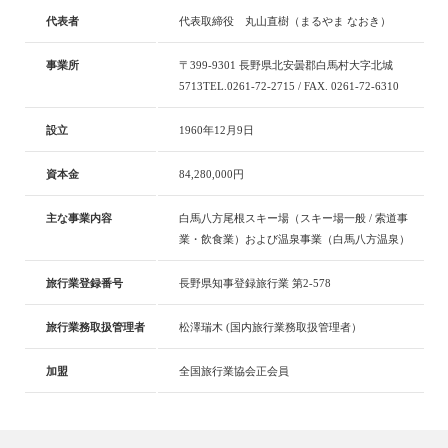
代表者
代表取締役 丸山直樹
（まるやま なおき）
事業所
〒399-9301 長野県北安曇郡白馬村大字北城
5713
TEL.0261-72-2715 / FAX. 0261-72-6310
設立
1960年12月9日
資本金
84,280,000円
主な事業内容
白馬八方尾根スキー場（スキー場一般 / 索道事
業・飲食業）および
温泉事業（白馬八方温泉）
旅行業登録番号
長野県知事登録旅行業 第2-578
旅行業務取扱管理者
松澤瑞木
(国内旅行業務取扱管理者）
加盟
全国旅行業協会正会員