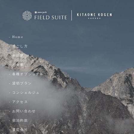
- Home
- 過ごし方
- お部屋
- お食事
- 各種オプショナル
- 貸切プラン
- コンシェルジュ
- アクセス
- お問い合わせ
- 宿泊約款
- 運営会社