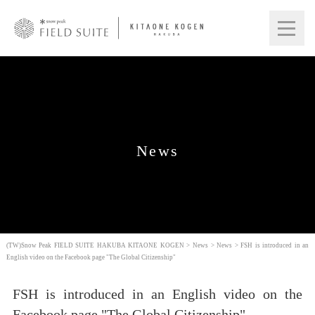
News
(TW)Snow Peak FIELD SUITE HAKUBA KITAONE KOGEN
>
News
>
News
>
FSH is introduced in an
English video on the Facebook page "The Global Citizenship"
FSH is introduced in an English video on the
Facebook page "The Global Citizenship"