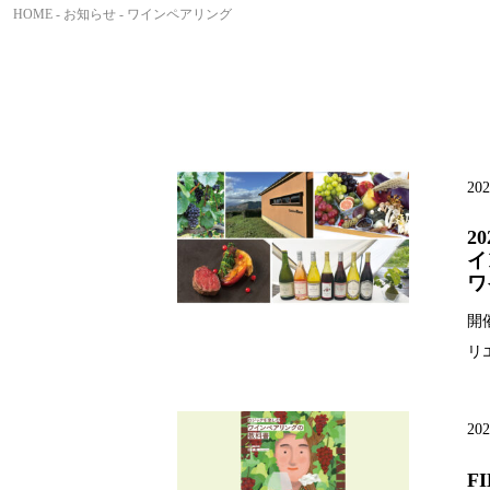
HOME
-
お知らせ
- ワインペアリング
202
2
イ
ワ
開
リ
202
F