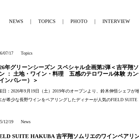
NEWS
TOPICS
PHOTO
INTERVIEW
6/07/17
Topics
026年グリーンシーズン スペシャル企画第2弾＜吉平
ン ： 土地・ワイン・料理 五感のテロワール体験 カ
インバレー）＞
催日：2026年9月19日（土）2019年のオープンより、鈴木伸悟シェ
エが希少な長野ワインをペアリングしたディナーが人気のFIELD SUITE H
5/12/19
News
IELD SUITE HAKUBA 吉平翔ソムリエのワインペ