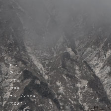
- Home
- 過ごし方
- お部屋
- お食事
- 各種オプショナル
- 貸切プラン