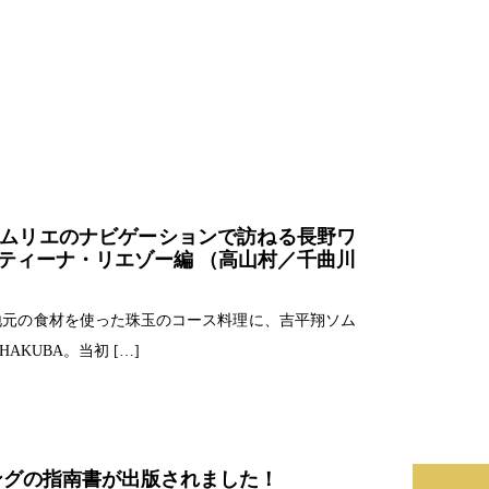
翔ソムリエのナビゲーションで訪ねる長野ワ
ンティーナ・リエゾー編 （高山村／千曲川
フが地元の食材を使った珠玉のコース料理に、吉平翔ソム
AKUBA。当初 […]
アリングの指南書が出版されました！