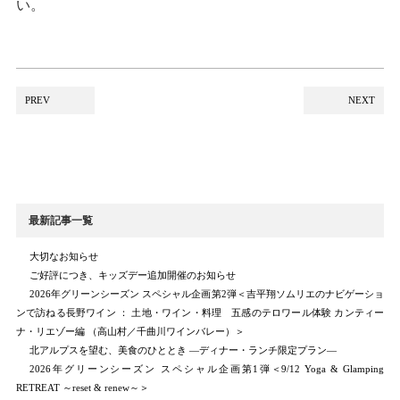
い。
PREV
NEXT
最新記事一覧
大切なお知らせ
ご好評につき、キッズデー追加開催のお知らせ
2026年グリーンシーズン スペシャル企画第2弾＜吉平翔ソムリエのナビゲーショ
ンで訪ねる長野ワイン ： 土地・ワイン・料理 五感のテロワール体験 カンティー
ナ・リエゾー編 （高山村／千曲川ワインバレー）＞
北アルプスを望む、美食のひととき ―ディナー・ランチ限定プラン―
2026年グリーンシーズン スペシャル企画第1弾＜9/12 Yoga & Glamping
RETREAT ～reset & renew～＞