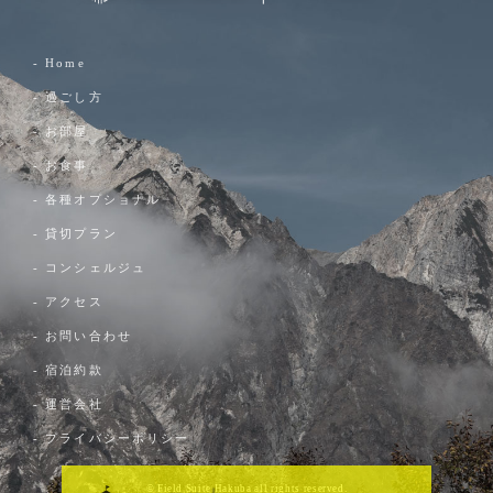
- Home
- 過ごし方
- お部屋
- お食事
- 各種オプショナル
- 貸切プラン
- コンシェルジュ
- アクセス
- お問い合わせ
- 宿泊約款
- 運営会社
- プライバシーポリシー
© Field Suite Hakuba all rights reserved.