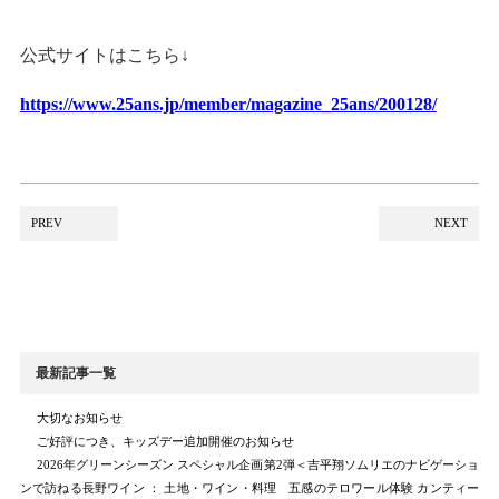
公式サイトはこちら↓
https://www.25ans.jp/member/magazine_25ans/200128/
PREV
NEXT
最新記事一覧
大切なお知らせ
ご好評につき、キッズデー追加開催のお知らせ
2026年グリーンシーズン スペシャル企画第2弾＜吉平翔ソムリエのナビゲーショ
ンで訪ねる長野ワイン ： 土地・ワイン・料理 五感のテロワール体験 カンティー