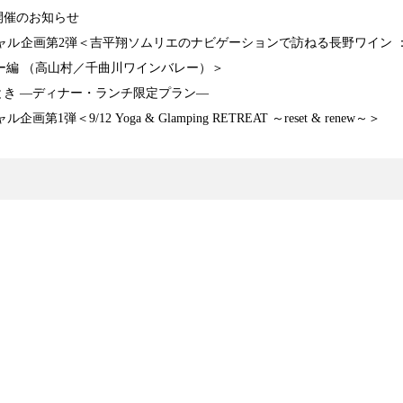
開催のお知らせ
ペシャル企画第2弾＜吉平翔ソムリエのナビゲーションで訪ねる長野ワイン 
ー編 （高山村／千曲川ワインバレー）＞
き ―ディナー・ランチ限定プラン―
1弾＜9/12 Yoga & Glamping RETREAT ～reset & renew～＞