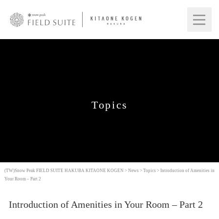
Topics
(TW)Snow Peak FIELD SUITE HAKUBA KITAONE KOGEN
>
News
>
Topics
>
Introduction of Amenities in
Your Room – Part 2
Introduction of Amenities in Your Room – Part 2