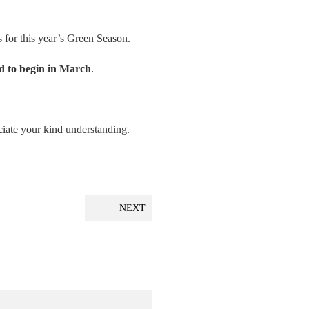
 for this year’s Green Season.
d to begin in March
.
ciate your kind understanding.
NEXT