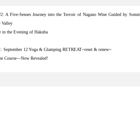
2: A Five-Senses Journey into the Terroir of Nagano Wine Guided by Sommel
 Valley
e in the Evening of Hakuba
 #1: September 12 Yoga & Glamping RETREAT~reset & renew~
isine Course—Now Revealed!